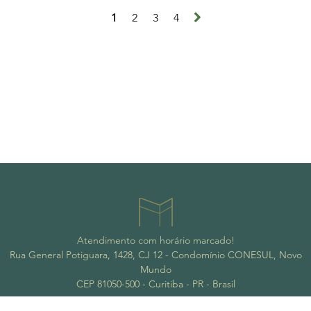
1
2
3
4
Atendimento com horário marcado!
Rua General Potiguara, 1428, CJ 12 - Condomínio CONESUL, Novo
Mundo
CEP 81050-500 - Curitiba - PR - Brasil
contato@maderaeventos.com.br