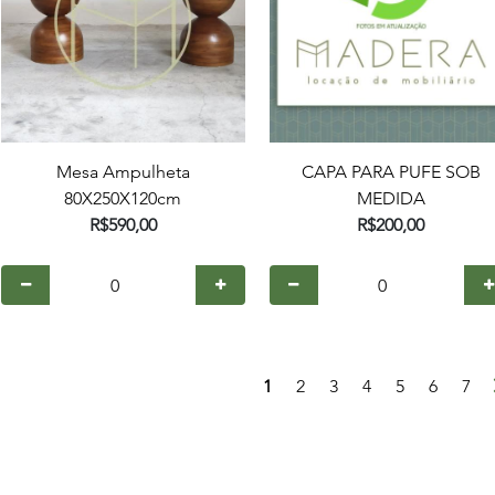
Mesa Ampulheta
CAPA PARA PUFE SOB
80X250X120cm
MEDIDA
R$590,00
R$200,00
1
2
3
4
5
6
7